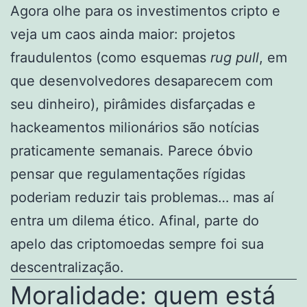
Agora olhe para os investimentos cripto e
veja um caos ainda maior: projetos
fraudulentos (como esquemas
rug pull
, em
que desenvolvedores desaparecem com
seu dinheiro), pirâmides disfarçadas e
hackeamentos milionários são notícias
praticamente semanais. Parece óbvio
pensar que regulamentações rígidas
poderiam reduzir tais problemas… mas aí
entra um dilema ético. Afinal, parte do
apelo das criptomoedas sempre foi sua
descentralização.
Moralidade: quem está