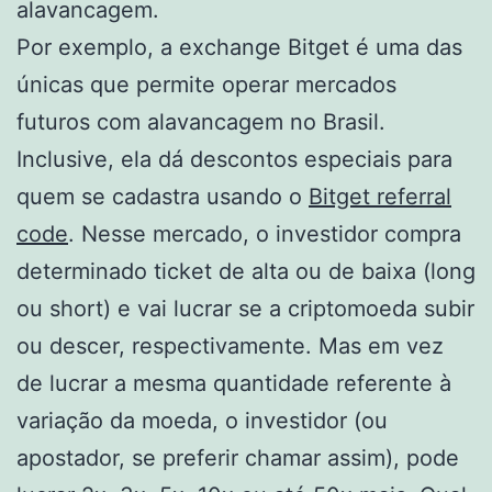
alavancagem.
Por exemplo, a exchange Bitget é uma das
únicas que permite operar mercados
futuros com alavancagem no Brasil.
Inclusive, ela dá descontos especiais para
quem se cadastra usando o
Bitget referral
code
. Nesse mercado, o investidor compra
determinado ticket de alta ou de baixa (long
ou short) e vai lucrar se a criptomoeda subir
ou descer, respectivamente. Mas em vez
de lucrar a mesma quantidade referente à
variação da moeda, o investidor (ou
apostador, se preferir chamar assim), pode