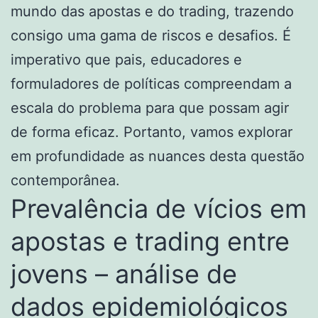
mundo das apostas e do trading, trazendo
consigo uma gama de riscos e desafios. É
imperativo que pais, educadores e
formuladores de políticas compreendam a
escala do problema para que possam agir
de forma eficaz. Portanto, vamos explorar
em profundidade as nuances desta questão
contemporânea.
Prevalência de vícios em
apostas e trading entre
jovens – análise de
dados epidemiológicos