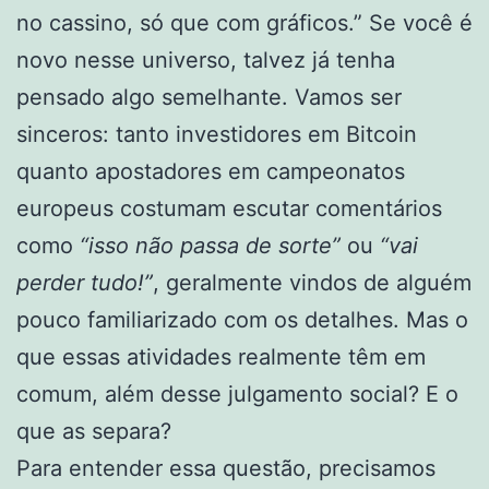
no cassino, só que com gráficos.” Se você é
novo nesse universo, talvez já tenha
pensado algo semelhante. Vamos ser
sinceros: tanto investidores em Bitcoin
quanto apostadores em campeonatos
europeus costumam escutar comentários
como
“isso não passa de sorte”
ou
“vai
perder tudo!”
, geralmente vindos de alguém
pouco familiarizado com os detalhes. Mas o
que essas atividades realmente têm em
comum, além desse julgamento social? E o
que as separa?
Para entender essa questão, precisamos