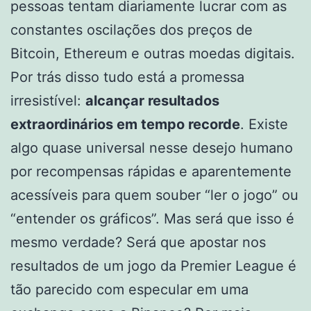
pessoas tentam diariamente lucrar com as
constantes oscilações dos preços de
Bitcoin, Ethereum e outras moedas digitais.
Por trás disso tudo está a promessa
irresistível:
alcançar resultados
extraordinários em tempo recorde
. Existe
algo quase universal nesse desejo humano
por recompensas rápidas e aparentemente
acessíveis para quem souber “ler o jogo” ou
“entender os gráficos”. Mas será que isso é
mesmo verdade? Será que apostar nos
resultados de um jogo da Premier League é
tão parecido com especular em uma