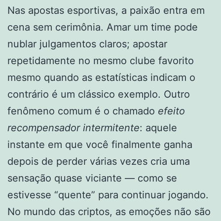
Nas apostas esportivas, a paixão entra em
cena sem cerimônia. Amar um time pode
nublar julgamentos claros; apostar
repetidamente no mesmo clube favorito
mesmo quando as estatísticas indicam o
contrário é um clássico exemplo. Outro
fenômeno comum é o chamado
efeito
recompensador intermitente
: aquele
instante em que você finalmente ganha
depois de perder várias vezes cria uma
sensação quase viciante — como se
estivesse “quente” para continuar jogando.
No mundo das criptos, as emoções não são