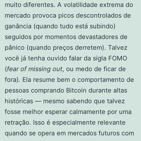
muito diferentes. A volatilidade extrema do
mercado provoca picos descontrolados de
ganância (quando tudo está subindo)
seguidos por momentos devastadores de
pânico (quando preços derretem). Talvez
você já tenha ouvido falar da sigla FOMO
(
fear of missing out
, ou medo de ficar de
fora). Ela resume bem o comportamento de
pessoas comprando Bitcoin durante altas
históricas — mesmo sabendo que talvez
fosse melhor esperar calmamente por uma
retração. Isso é especialmente relevante
quando se opera em mercados futuros com