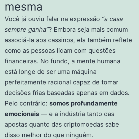
mesma
Você já ouviu falar na expressão
“a casa
sempre ganha”
? Embora seja mais comum
associá-la aos cassinos, ela também reflete
como as pessoas lidam com questões
financeiras. No fundo, a mente humana
está longe de ser uma máquina
perfeitamente racional capaz de tomar
decisões frias baseadas apenas em dados.
Pelo contrário:
somos profundamente
emocionais
— e a indústria tanto das
apostas quanto das criptomoedas sabe
disso melhor do que ninguém.