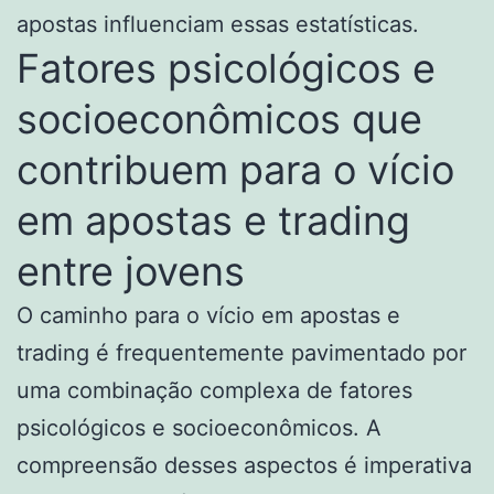
apostas influenciam essas estatísticas.
Fatores psicológicos e
socioeconômicos que
contribuem para o vício
em apostas e trading
entre jovens
O caminho para o vício em apostas e
trading é frequentemente pavimentado por
uma combinação complexa de fatores
psicológicos e socioeconômicos. A
compreensão desses aspectos é imperativa