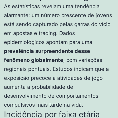
As estatísticas revelam uma tendência
alarmante: um número crescente de jovens
está sendo capturado pelas garras do vício
em apostas e trading. Dados
epidemiológicos apontam para uma
prevalência surpreendente desse
fenômeno globalmente
, com variações
regionais pontuais. Estudos indicam que a
exposição precoce a atividades de jogo
aumenta a probabilidade de
desenvolvimento de comportamentos
compulsivos mais tarde na vida.
Incidência por faixa etária