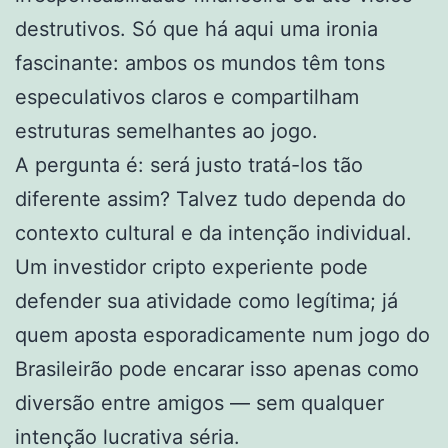
destrutivos. Só que há aqui uma ironia
fascinante: ambos os mundos têm tons
especulativos claros e compartilham
estruturas semelhantes ao jogo.
A pergunta é: será justo tratá-los tão
diferente assim? Talvez tudo dependa do
contexto cultural e da intenção individual.
Um investidor cripto experiente pode
defender sua atividade como legítima; já
quem aposta esporadicamente num jogo do
Brasileirão pode encarar isso apenas como
diversão entre amigos — sem qualquer
intenção lucrativa séria.